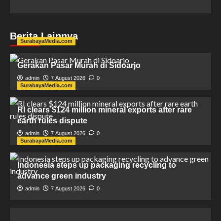
Berita Lainnya
SurabayaMedia.com
Gerakan Pasar Murah di Sidoarjo
admin
7 August 2026
0
SurabayaMedia.com
RI clears $124 million mineral exports after rare
earth rules dispute
admin
7 August 2026
0
SurabayaMedia.com
Indonesia steps up packaging recycling to
advance green industry
admin
7 August 2026
0