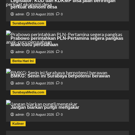
Legislator: KUD dan KDKMP bisa jalan beriringan
perkuat ekonomi desa
admin
10 August 2026
0
SurabayaMedia.com
Prabowo perintahkan PLN-Pertamina segera pangkas
anak-cucu perusahaan
admin
10 August 2026
0
Berita Hari Ini
BMKG: Senin ini Surabaya berpotensi berawan
admin
10 August 2026
0
SurabayaMedia.com
Jangan biarkan pungli mengakar
admin
10 August 2026
0
Kuliner