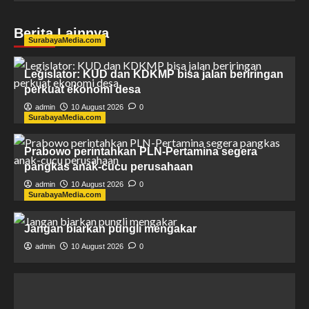
Berita Lainnya
SurabayaMedia.com
Legislator: KUD dan KDKMP bisa jalan beriringan
perkuat ekonomi desa
admin
10 August 2026
0
SurabayaMedia.com
Prabowo perintahkan PLN-Pertamina segera
pangkas anak-cucu perusahaan
admin
10 August 2026
0
SurabayaMedia.com
Jangan biarkan pungli mengakar
admin
10 August 2026
0