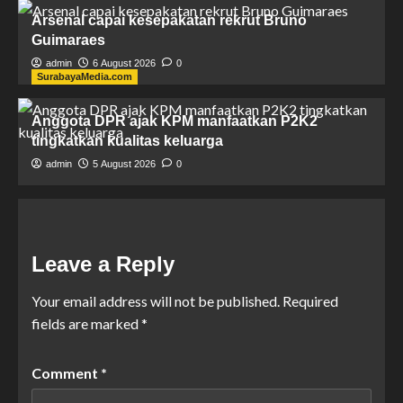
Arsenal capai kesepakatan rekrut Bruno
Guimaraes
admin
6 August 2026
0
SurabayaMedia.com
Anggota DPR ajak KPM manfaatkan P2K2
tingkatkan kualitas keluarga
admin
5 August 2026
0
Leave a Reply
Your email address will not be published.
Required
fields are marked
*
Comment
*