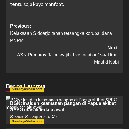
tentu saja kaya manfaat.
Previous:
Kejaksaan Sidoarjo tahan tersangka korupsi dana
PNPM
Next:
ASN Pemprov Jatim wajib “live location” saat libur
Maulid Nabi
Berita Lainnya
SurabayaMedia.com
BGN: Insiden keamanan pangan di Papua akibat
SPPG masak terlalu awal
admin
6 August 2026
0
SurabayaMedia.com