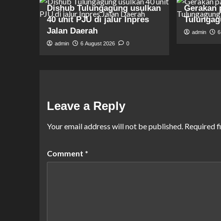
Dishub Tulungagung usulkan
Gerakan 
40 unit PJU di jalur Inpres
Tulunga
Jalan Daerah
admin
6
admin
6 August 2026
0
Leave a Reply
Your email address will not be published.
Required f
Comment
*