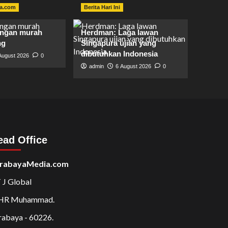
a.com
Berita Hari Ini
angan murah
Herdman: Laga lawan
ng
Singapura ujian yang
dibutuhkan Indonesia
August 2026
0
admin
6 August 2026
0
ead Office
rabayaMedia.com
 J Global
 HR Muhammad.
rabaya - 60226.