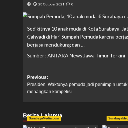
28 October 2021
0
Sedikitnya 10 anak muda di Kota Surabaya, Ja
Cahyadi di Hari Sumpah Pemuda karena berj
berjasa mendukung dan …
Sumber : ANTARA News Jawa Timur Terkini
Previous:
Presiden: Waktunya pemuda jadi pemimpin untuk
menangkan kompetisi
Berita Lainnya
SurabayaMedia.com
SurabayaMe