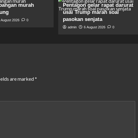
pangan murah
Pentagon gelar rapat darurat
gung
usai Trump marah soal
pasokan senjata
 August 2026
0
admin
6 August 2026
0
ields are marked
*