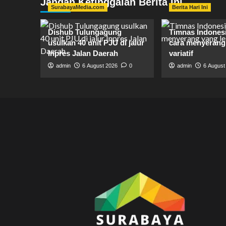
Jangan Ketinggalan Berita Ini
SurabayaMedia.com
Berita Hari Ini
Dishub Tulungagung
Timnas Indones
usulkan 40 unit PJU di jalur
cara menyerang 
Inpres Jalan Daerah
variatif
admin
6 August 2026
0
admin
6 August