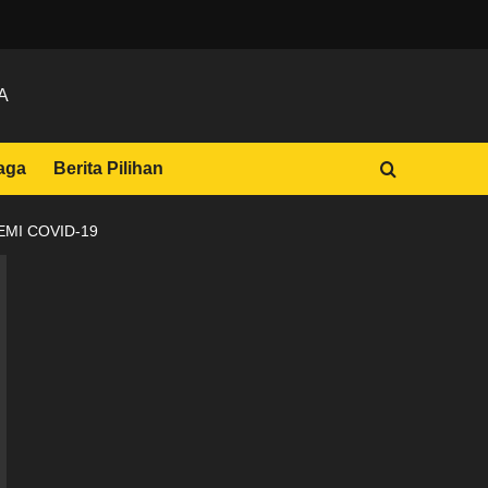
A
aga
Berita Pilihan
MI COVID-19