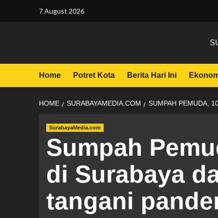
7 August 2026
S
Home
Potret Kota
Berita Hari Ini
Ekonom
HOME
SURABAYAMEDIA.COM
SUMPAH PEMUDA, 10
SurabayaMedia.com
Sumpah Pemud
di Surabaya d
tangani pande