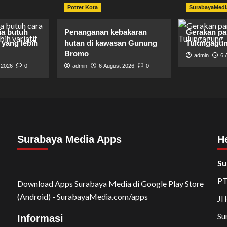
Potret Kota
SurabayaMedi
ia butuh
Penanganan kebakaran
Gerakan p
yang lebih
hutan di kawasan Gunung
Tulungagu
Bromo
admin
6 
 2026
0
admin
6 August 2026
0
Surabaya Media Apps
H
Su
PT
Download Apps Surabaya Media di Google Play Store
(Android) - SurabayaMedia.com/apps
Jl
Su
Informasi