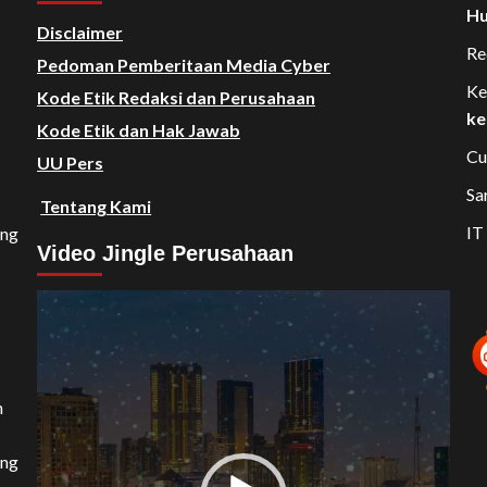
Hu
Disclaimer
Re
Pedoman Pemberitaan Media Cyber
Ke
Kode Etik Redaksi dan Perusahaan
ke
Kode Etik dan Hak Jawab
Cu
UU Pers
Sa
Tentang Kami
IT
ang
Video Jingle Perusahaan
Video
Player
n
ang