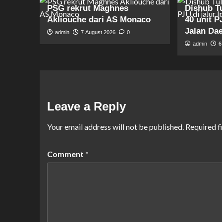
PSG rekrut Maghnes
Dishub T
Akliouche dari AS Monaco
40 unit P
Jalan Da
admin
7 August 2026
0
admin
6
Leave a Reply
Your email address will not be published.
Required f
Comment
*