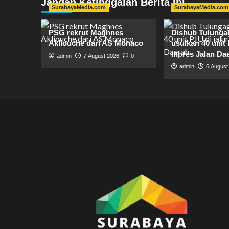
Jangan Ketinggalan Berita Ini
SurabayaMedia.com
SurabayaMedia.com
PSG rekrut Maghnes
Dishub Tulung
Akliouche dari AS Monaco
usulkan 40 unit 
Inpres Jalan Da
admin
7 August 2026
0
admin
6 August