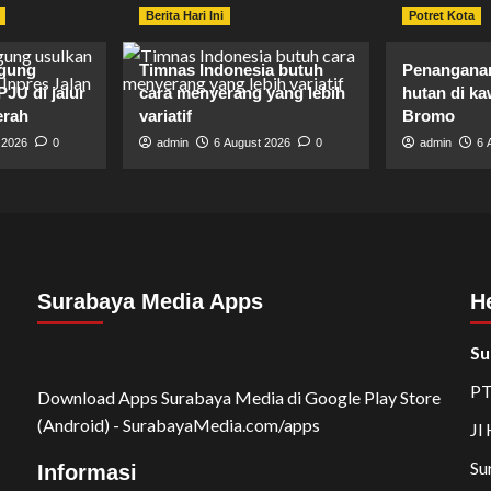
Berita Hari Ini
Potret Kota
agung
Timnas Indonesia butuh
Penanganan
PJU di jalur
cara menyerang yang lebih
hutan di k
erah
variatif
Bromo
 2026
0
admin
6 August 2026
0
admin
6 
Surabaya Media Apps
H
Su
PT
Download Apps Surabaya Media di Google Play Store
(Android) - SurabayaMedia.com/apps
Jl
Su
Informasi