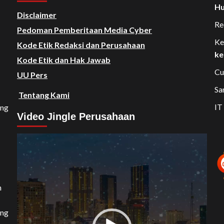
Hu
Disclaimer
Re
Pedoman Pemberitaan Media Cyber
Ke
Kode Etik Redaksi dan Perusahaan
ke
Kode Etik dan Hak Jawab
Cu
UU Pers
Sa
Tentang Kami
IT
ang
Video Jingle Perusahaan
Video
Player
n
ang