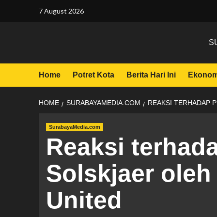
7 August 2026
S
Home
Potret Kota
Berita Hari Ini
Ekonom
HOME
SURABAYAMEDIA.COM
REAKSI TERHADAP 
SurabayaMedia.com
Reaksi terhad
Solskjaer ole
United