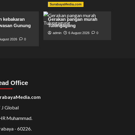
SurabayaMedia.com
 kebakaran
Gerakan pangan murah
awasan Gunung
Tulungagung
admin
6 August 2026
0
August 2026
0
ead Office
rabayaMedia.com
 J Global
 HR Muhammad.
rabaya - 60226.