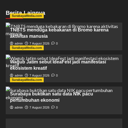
Berita Lainnya
SurabayaMedia.com
TNBTS menduga kebakaran di Bromo karena
aktivitas manusia
admin
7 August 2026
0
SurabayaMedia.com
Wagub Jatim sebut IdeaFest jadi manifestasi
ekosistem kreatif
admin
7 August 2026
0
SurabayaMedia.com
Surabaya buktikan satu data NIK pacu
pertumbuhan ekonomi
admin
7 August 2026
0