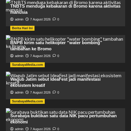
TNBTS menduga kebakaran di Bromo karena aktivitas
manusia
admin
7 August 2026
0
Berita Hari Ini
BNPB kirim satu helikopter “water bombing”
tambahan ke Bromo
admin
7 August 2026
0
SurabayaMedia.com
Wagub Jatim sebut IdeaFest jadi manifestasi
ekosistem kreatif
admin
7 August 2026
0
SurabayaMedia.com
Surabaya buktikan satu data NIK pacu pertumbuhan
ekonomi
admin
7 August 2026
0