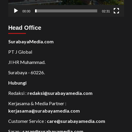
00:00
02:31
Head Office
SurabayaMedia.com
PT J Global
Jl HR Muhammad.
Surabaya - 60226.
Hubungi
Redaksi :
redaksi@surabayamedia.com
Kerjasama & Media Partner :
kerjasama@surabayamedia.com
Customer Service :
care@surabayamedia.com
Saran :
saran@surabayamedia.com