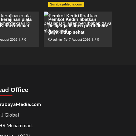
SurabayaMedia.com
kerajinan piala
Pemkot Kediri libatkan
 Kemerdekaan
pelajar jadi agen perubahan
gaya hidup sehat
August 2026
0
admin
7 August 2026
0
ead Office
rabayaMedia.com
 J Global
 HR Muhammad.
rabaya - 60226.