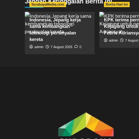
Jangan Ketinggalan Berita Ini
SurabayaMedia.com
Berita Hari Ini
Indonesia, Jepang kerja
KPK terima per
sama kembangkan
Kejagung untuk 
teknologi persinyalan
Febrie Adriansy
kereta
admin
7 August
admin
7 August 2026
0