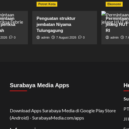
Potret Kota
Ekonomi
mintaan
Penguatan struktur
Permintaan 
periksa
jembatan Niyama
jelang HUT
ah
Tulungagung
RI
 2026
0
admin
7 August 2026
0
admin
7 
Surabaya Media Apps
H
Su
PT
Download Apps Surabaya Media di Google Play Store
(Android) - SurabayaMedia.com/apps
Jl
Su