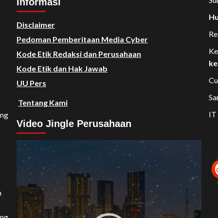
Informasi
Hu
Disclaimer
Re
Pedoman Pemberitaan Media Cyber
Ke
Kode Etik Redaksi dan Perusahaan
ke
Kode Etik dan Hak Jawab
Cu
UU Pers
Sa
Tentang Kami
IT
ang
Video Jingle Perusahaan
Video
Player
n
ang