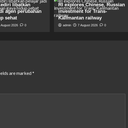
diri libatkan
RI explores Chinese, Russian
adi agen perubahan
investment for Trans-
up sehat
Kalimantan railway
 August 2026
0
admin
7 August 2026
0
ields are marked
*