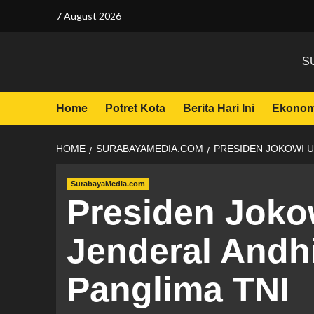
7 August 2026
S
Home
Potret Kota
Berita Hari Ini
Ekonom
HOME
SURABAYAMEDIA.COM
PRESIDEN JOKOWI U
SurabayaMedia.com
Presiden Joko
Jenderal Andh
Panglima TNI