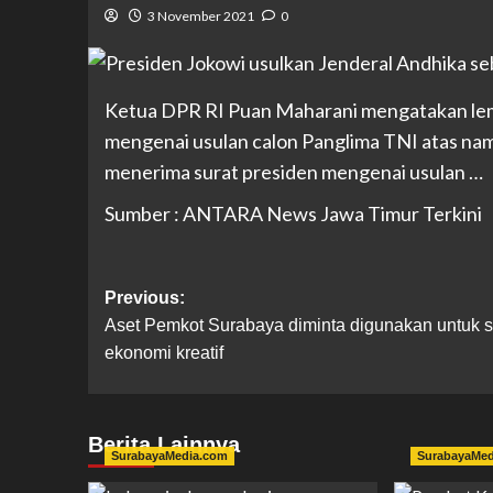
3 November 2021
0
Ketua DPR RI Puan Maharani mengatakan lem
mengenai usulan calon Panglima TNI atas na
menerima surat presiden mengenai usulan …
Sumber : ANTARA News Jawa Timur Terkini
Previous:
Aset Pemkot Surabaya diminta digunakan untuk s
ekonomi kreatif
Berita Lainnya
SurabayaMedia.com
SurabayaMe