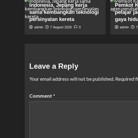
Indonesia, Jepang kerja
Pemkot Ke
sama kembangkan teknologi
pelajar j
persinyalan kereta
gaya hid
admin
7 August 2026
0
admin
7
Leave a Reply
Your email address will not be published.
Required f
Comment
*