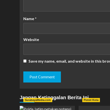
Name
*
Website
Save my name, email, and website in this bro
Jangan Ketinggalan Berita Ini
SurabayaMedia.com
Potret Kota