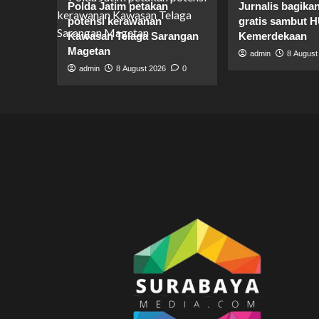
Polda Jatim petakan
Jurnalis bagika
potensi kerawanan
gratis sambut 
Kawasan Telaga Sarangan
Kemerdekaan
Magetan
admin
8 August
admin
8 August 2026
0