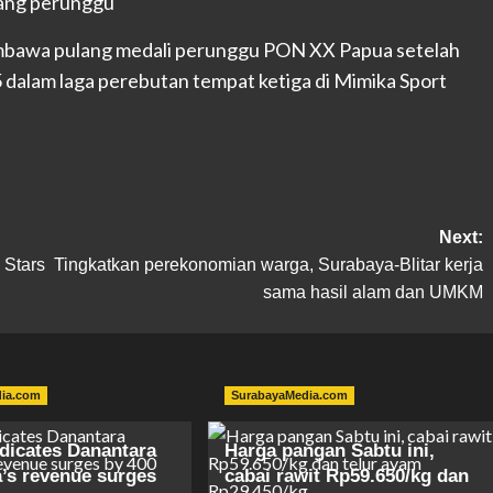
embawa pulang medali perunggu PON XX Papua setelah
dalam laga perebutan tempat ketiga di Mimika Sport
Next:
 Stars
Tingkatkan perekonomian warga, Surabaya-Blitar kerja
sama hasil alam dan UMKM
dia.com
SurabayaMedia.com
ndicates Danantara
Harga pangan Sabtu ini,
a’s revenue surges
cabai rawit Rp59.650/kg dan