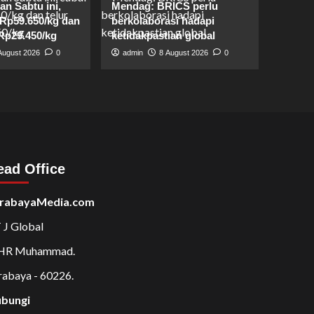
n Sabtu ini,
Mendag: BRICS perlu
 Rp59.650/kg dan
berkolaborasi hadapi
Rp29.450/kg
ketidakpastian global
August 2026
0
admin
8 August 2026
0
ead Office
rabayaMedia.com
 J Global
 HR Muhammad.
rabaya - 60226.
bungi