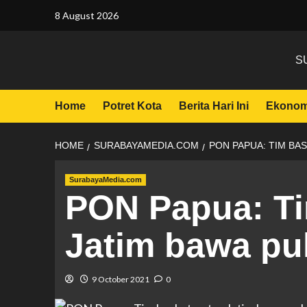
8 August 2026
S
Home
Potret Kota
Berita Hari Ini
Ekonom
HOME
SURABAYAMEDIA.COM
PON PAPUA: TIM BA
SurabayaMedia.com
PON Papua: Ti
Jatim bawa pu
9 October 2021
0