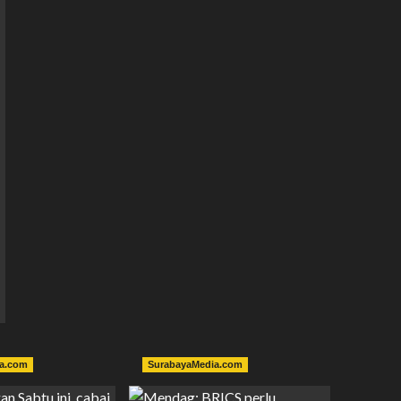
a.com
SurabayaMedia.com