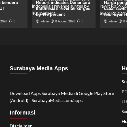
n bendera
Report indicates Danantara
Harga panga
HUT
Indonesia’s revenue surges
cabai rawit
by 400 percent
telur ayam 
 2026
0
admin
8 August 2026
0
admin
8 
Surabaya Media Apps
H
Su
PT
Download Apps Surabaya Media di Google Play Store
(Android) - SurabayaMedia.com/apps
Jl
Su
Informasi
Hu
Disclaimer