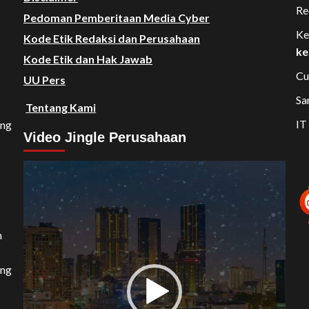
Re
Pedoman Pemberitaan Media Cyber
Ke
Kode Etik Redaksi dan Perusahaan
ke
Kode Etik dan Hak Jawab
Cu
UU Pers
Sa
Tentang Kami
IT
ang
Video Jingle Perusahaan
Video
Player
n
ang