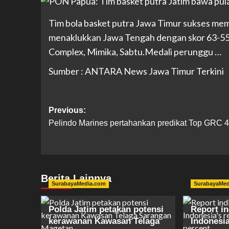
Tim bola basket putra Jawa Timur sukses m
menaklukkan Jawa Tengah dengan skor 63-55 
Complex, Mimika, Sabtu.Medali perunggu …
Sumber : ANTARA News Jawa Timur Terkini
Previous:
Pelindo Marines pertahankan predikat Top GRC 4
Berita Lainnya
SurabayaMedia.com
SurabayaMe
Polda Jatim petakan potensi
Report i
kerawanan Kawasan Telaga
Indonesi