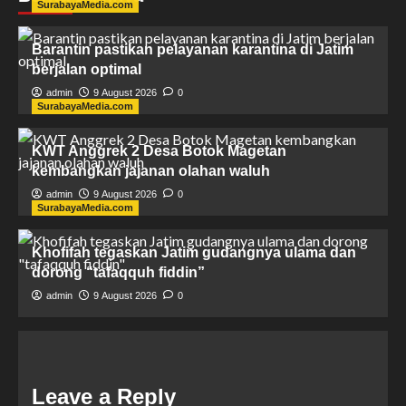
SurabayaMedia.com
Barantin pastikan pelayanan karantina di Jatim
berjalan optimal
admin
9 August 2026
0
SurabayaMedia.com
KWT Anggrek 2 Desa Botok Magetan
kembangkan jajanan olahan waluh
admin
9 August 2026
0
SurabayaMedia.com
Khofifah tegaskan Jatim gudangnya ulama dan
dorong “tafaqquh fiddin”
admin
9 August 2026
0
Leave a Reply