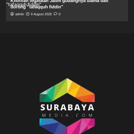
Khofifah tegaskan Jatim gudangnya ulama dan
dorong “tafaqquh fiddin”
admin
9 August 2026
0