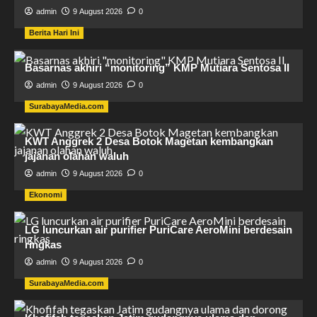
admin
9 August 2026
0
Berita Hari Ini
Basarnas akhiri “monitoring” KMP Mutiara Sentosa II
admin
9 August 2026
0
SurabayaMedia.com
KWT Anggrek 2 Desa Botok Magetan kembangkan
jajanan olahan waluh
admin
9 August 2026
0
Ekonomi
LG luncurkan air purifier PuriCare AeroMini berdesain
ringkas
admin
9 August 2026
0
SurabayaMedia.com