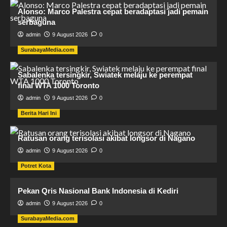
Alonso: Marco Palestra cepat beradaptasi jadi pemain
serbaguna
admin
9 August 2026
0
SurabayaMedia.com
Sabalenka tersingkir, Swiatek melaju ke perempat
final WTA 1000 Toronto
admin
9 August 2026
0
Berita Hari Ini
Ratusan orang terisolasi akibat longsor di Nagano
admin
9 August 2026
0
Potret Kota
Pekan Qris Nasional Bank Indonesia di Kediri
admin
9 August 2026
0
SurabayaMedia.com