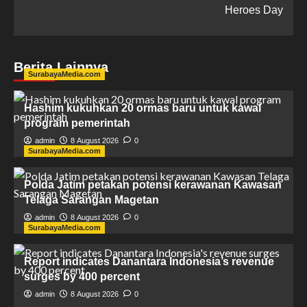
Heroes Day
Berita Lainnya
SurabayaMedia.com
Hashim kukuhkan 20 ormas baru untuk kawal
program pemerintah
admin
8 August 2026
0
SurabayaMedia.com
Polda Jatim petakan potensi kerawanan Kawasan
Telaga Sarangan Magetan
admin
8 August 2026
0
SurabayaMedia.com
Report indicates Danantara Indonesia’s revenue
surges by 400 percent
admin
8 August 2026
0