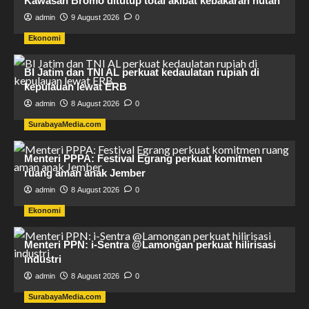
Kawasan Bromo ditutup total akibat kebakaran hutan
admin
9 August 2026
0
Ekonomi
BI Jatim dan TNI AL perkuat kedaulatan rupiah di
kepulauan lewat ERB
admin
8 August 2026
0
SurabayaMedia.com
Menteri PPPA: Festival Egrang perkuat komitmen
ruang aman anak Jember
admin
8 August 2026
0
Ekonomi
Menteri PPN: i-Sentra @Lamongan perkuat hilirisasi
industri
admin
8 August 2026
0
SurabayaMedia.com