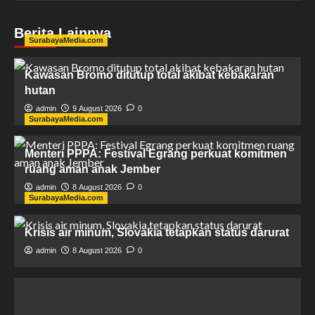
Berita Lainnya
SurabayaMedia.com
Kawasan Bromo ditutup total akibat kebakaran
hutan
admin
9 August 2026
0
SurabayaMedia.com
Menteri PPPA: Festival Egrang perkuat komitmen
ruang aman anak Jember
admin
8 August 2026
0
SurabayaMedia.com
Krisis air minum, Slovakia tetapkan status darurat
admin
8 August 2026
0