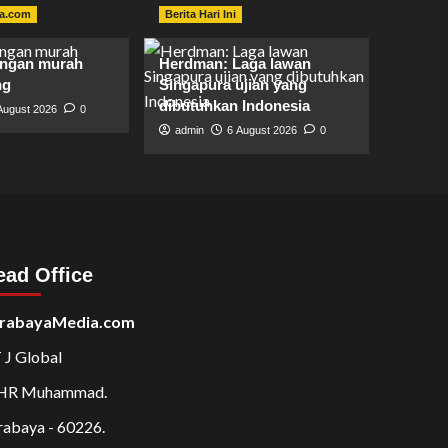
a.com
Berita Hari Ini
angan murah
Herdman: Laga lawan
ng
Singapura ujian yang
dibutuhkan Indonesia
August 2026
0
admin
6 August 2026
0
ead Office
rabayaMedia.com
 J Global
 HR Muhammad.
rabaya - 60226.