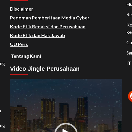
Hu
Disclaimer
Re
Pedoman Pemberitaan Media Cyber
Ke
Kode Etik Redaksi dan Perusahaan
ke
Kode Etik dan Hak Jawab
Cu
UU Pers
Sa
Tentang Kami
IT
ang
Video Jingle Perusahaan
Video
Player
n
ang