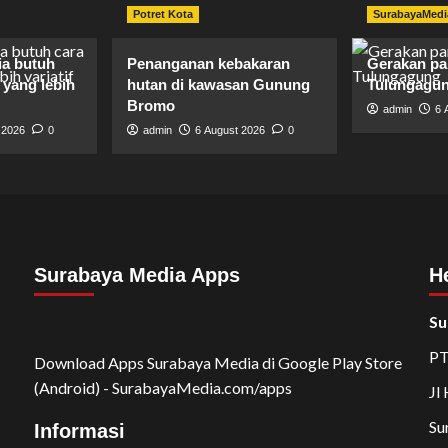
Potret Kota
SurabayaMedi
ia butuh
Penanganan kebakaran
Gerakan p
yang lebih
hutan di kawasan Gunung
Tulungagu
Bromo
admin
6 
 2026
0
admin
6 August 2026
0
Surabaya Media Apps
H
Su
PT
Download Apps Surabaya Media di Google Play Store
(Android) - SurabayaMedia.com/apps
Jl
Su
Informasi