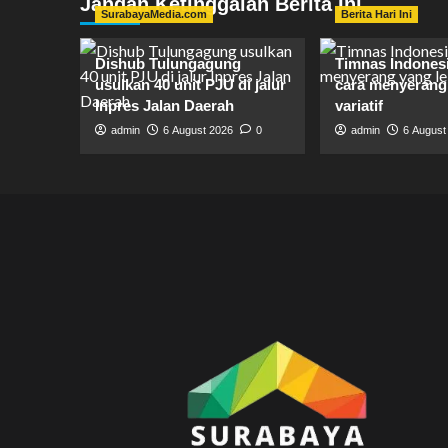
Jangan Ketinggalan Berita Ini
SurabayaMedia.com
Berita Hari Ini
Dishub Tulungagung
Timnas Indones
usulkan 40 unit PJU di jalur
cara menyerang 
Inpres Jalan Daerah
variatif
admin
6 August 2026
0
admin
6 August