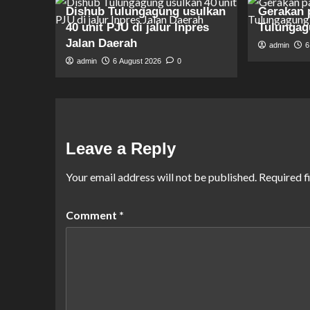
Dishub Tulungagung usulkan
Gerakan 
40 unit PJU di jalur Inpres
Tulunga
Jalan Daerah
admin
6
admin
6 August 2026
0
Leave a Reply
Your email address will not be published.
Required f
Comment
*