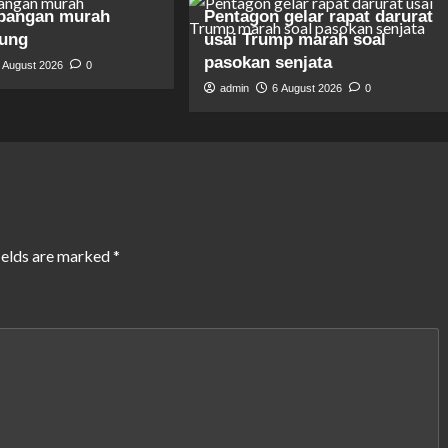
pangan murah
Pentagon gelar rapat darurat
gung
usai Trump marah soal
pasokan senjata
 August 2026
0
admin
6 August 2026
0
ields are marked
*