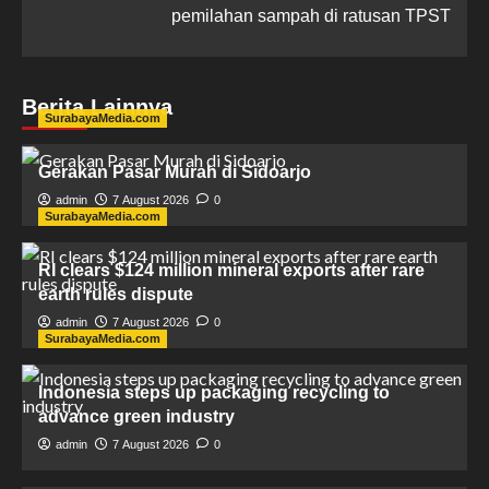
pemilahan sampah di ratusan TPST
Berita Lainnya
SurabayaMedia.com
Gerakan Pasar Murah di Sidoarjo
admin
7 August 2026
0
SurabayaMedia.com
RI clears $124 million mineral exports after rare
earth rules dispute
admin
7 August 2026
0
SurabayaMedia.com
Indonesia steps up packaging recycling to
advance green industry
admin
7 August 2026
0