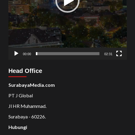
00:00
02:31
Head Office
SurabayaMedia.com
PT J Global
Jl HR Muhammad.
Surabaya - 60226.
Hubungi