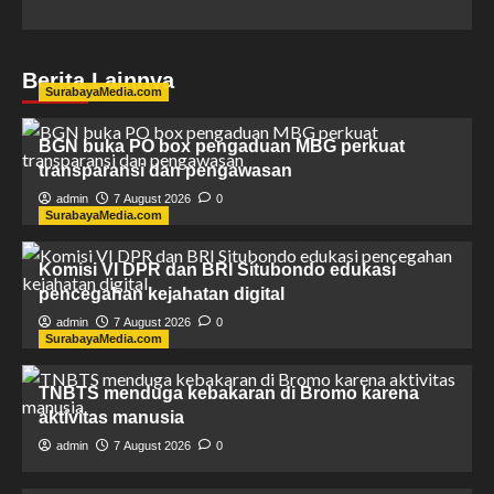
Berita Lainnya
SurabayaMedia.com
BGN buka PO box pengaduan MBG perkuat
transparansi dan pengawasan
admin
7 August 2026
0
SurabayaMedia.com
Komisi VI DPR dan BRI Situbondo edukasi
pencegahan kejahatan digital
admin
7 August 2026
0
SurabayaMedia.com
TNBTS menduga kebakaran di Bromo karena
aktivitas manusia
admin
7 August 2026
0