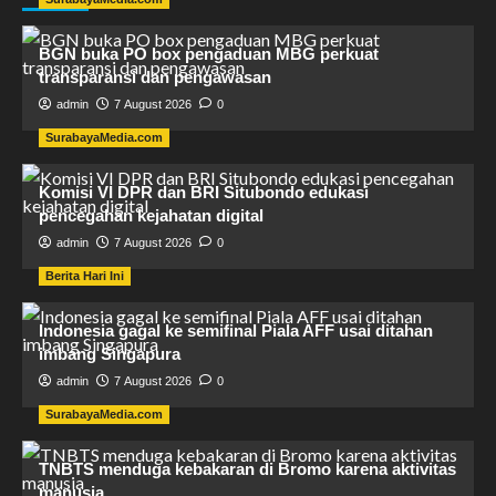
BGN buka PO box pengaduan MBG perkuat
transparansi dan pengawasan
admin
7 August 2026
0
SurabayaMedia.com
Komisi VI DPR dan BRI Situbondo edukasi
pencegahan kejahatan digital
admin
7 August 2026
0
Berita Hari Ini
Indonesia gagal ke semifinal Piala AFF usai ditahan
imbang Singapura
admin
7 August 2026
0
SurabayaMedia.com
TNBTS menduga kebakaran di Bromo karena aktivitas
manusia