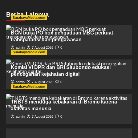
Berita Lainnya
SurabayaMedia.com
BGN buka PO box pengaduan MBG perkuat
transparansi dan pengawasan
admin
7 August 2026
0
SurabayaMedia.com
Komisi VI DPR dan BRI Situbondo edukasi
pencegahan kejahatan digital
admin
7 August 2026
0
SurabayaMedia.com
TNBTS menduga kebakaran di Bromo karena
aktivitas manusia
admin
7 August 2026
0