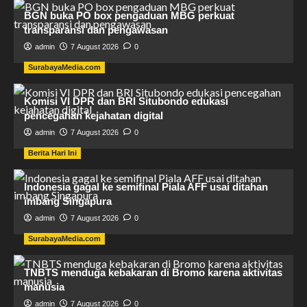
BGN buka PO box pengaduan MBG perkuat
transparansi dan pengawasan
admin
7 August 2026
0
SurabayaMedia.com
Komisi VI DPR dan BRI Situbondo edukasi
pencegahan kejahatan digital
admin
7 August 2026
0
Berita Hari Ini
Indonesia gagal ke semifinal Piala AFF usai ditahan
imbang Singapura
admin
7 August 2026
0
SurabayaMedia.com
TNBTS menduga kebakaran di Bromo karena aktivitas
manusia
admin
7 August 2026
0