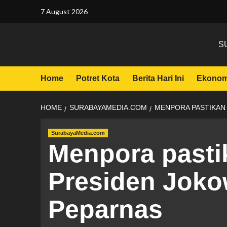
7 August 2026
S
Home
Potret Kota
Berita Hari Ini
Ekonom
HOME
SURABAYAMEDIA.COM
MENPORA PASTIKAN 
SurabayaMedia.com
Menpora pasti
Presiden Joko
Peparnas