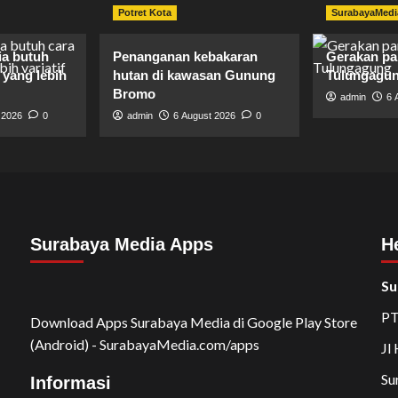
Potret Kota
SurabayaMedi
ia butuh
Penanganan kebakaran
Gerakan p
yang lebih
hutan di kawasan Gunung
Tulungagu
Bromo
admin
6 
 2026
0
admin
6 August 2026
0
Surabaya Media Apps
H
Su
PT
Download Apps Surabaya Media di Google Play Store
(Android) - SurabayaMedia.com/apps
Jl
Su
Informasi