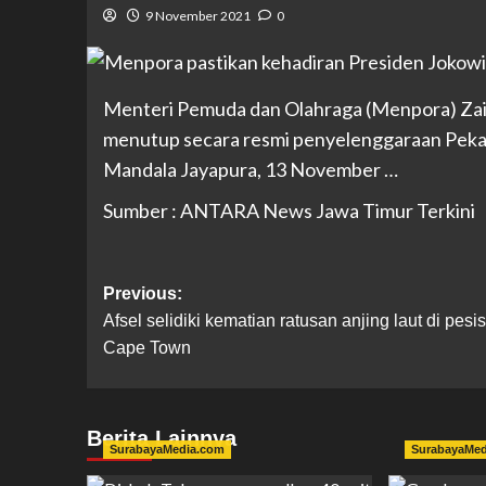
9 November 2021
0
Menteri Pemuda dan Olahraga (Menpora) Zai
menutup secara resmi penyelenggaraan Pekan
Mandala Jayapura, 13 November …
Sumber : ANTARA News Jawa Timur Terkini
Previous:
Afsel selidiki kematian ratusan anjing laut di pesis
Cape Town
Berita Lainnya
SurabayaMedia.com
SurabayaMe