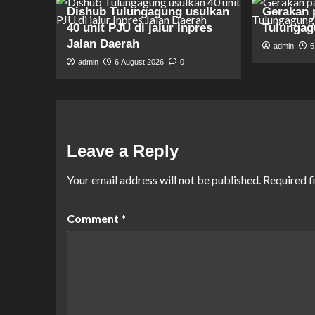
Dishub Tulungagung usulkan
Gerakan 
40 unit PJU di jalur Inpres
Tulunga
Jalan Daerah
admin
6
admin
6 August 2026
0
Leave a Reply
Your email address will not be published.
Required f
Comment
*