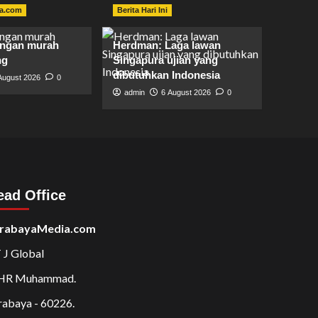
a.com
Berita Hari Ini
angan murah
Herdman: Laga lawan
ng
Singapura ujian yang
dibutuhkan Indonesia
August 2026
0
admin
6 August 2026
0
ead Office
rabayaMedia.com
 J Global
 HR Muhammad.
rabaya - 60226.