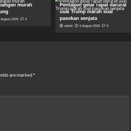
pangan murah
Pentagon gelar rapat darurat
gung
usai Trump marah soal
pasokan senjata
 August 2026
0
admin
6 August 2026
0
ields are marked
*