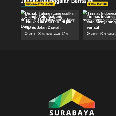
Jangan Ketinggalan Berita Ini
SurabayaMedia.com
Berita Hari Ini
Dishub Tulungagung
Timnas Indones
usulkan 40 unit PJU di jalur
cara menyerang 
Inpres Jalan Daerah
variatif
admin
6 August 2026
0
admin
6 August