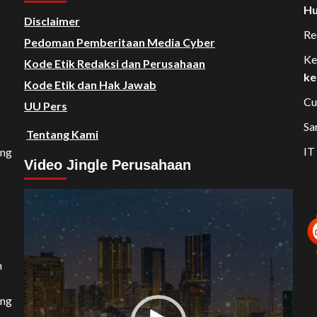
Hu
Disclaimer
Re
Pedoman Pemberitaan Media Cyber
Ke
Kode Etik Redaksi dan Perusahaan
ke
Kode Etik dan Hak Jawab
Cu
UU Pers
Sa
Tentang Kami
IT
ang
Video Jingle Perusahaan
Video
Player
n
ang