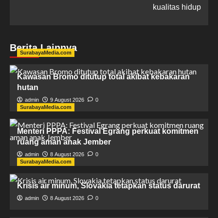
kualitas hidup
Berita Lainnya
SurabayaMedia.com
Kawasan Bromo ditutup total akibat kebakaran
hutan
admin
9 August 2026
0
SurabayaMedia.com
Menteri PPPA: Festival Egrang perkuat komitmen
ruang aman anak Jember
admin
8 August 2026
0
SurabayaMedia.com
Krisis air minum, Slovakia tetapkan status darurat
admin
8 August 2026
0