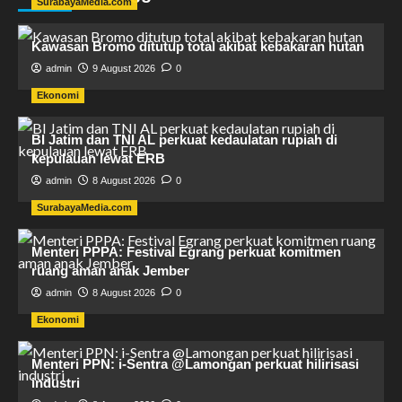
SurabayaMedia.com
Kawasan Bromo ditutup total akibat kebakaran hutan
admin
9 August 2026
0
Ekonomi
BI Jatim dan TNI AL perkuat kedaulatan rupiah di
kepulauan lewat ERB
admin
8 August 2026
0
SurabayaMedia.com
Menteri PPPA: Festival Egrang perkuat komitmen
ruang aman anak Jember
admin
8 August 2026
0
Ekonomi
Menteri PPN: i-Sentra @Lamongan perkuat hilirisasi
industri