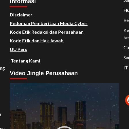
Informasi
Hu
Disclaimer
Re
Pedoman Pemberitaan Media Cyber
Ke
Kode Etik Redaksi dan Perusahaan
ke
Kode Etik dan Hak Jawab
Cu
UU Pers
Sa
Tentang Kami
IT
ang
Video Jingle Perusahaan
Video
Player
n
ang