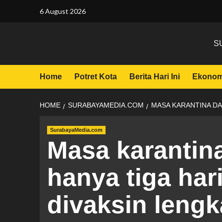
6 August 2026
S
Home
Potret Kota
Berita Hari Ini
Ekonom
HOME
SURABAYAMEDIA.COM
MASA KARANTINA DA
SurabayaMedia.com
Masa karantina
hanya tiga har
divaksin leng