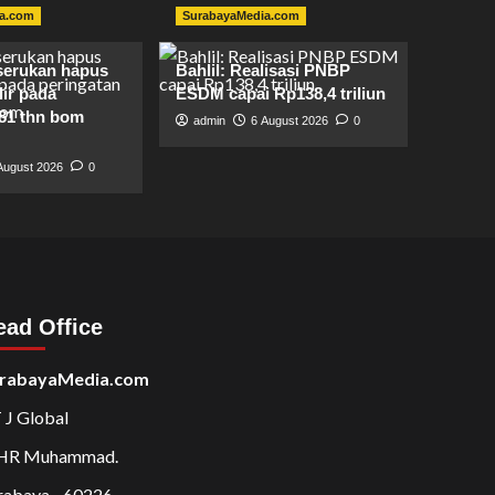
a.com
SurabayaMedia.com
serukan hapus
Bahlil: Realisasi PNBP
lir pada
ESDM capai Rp138,4 triliun
 81 thn bom
admin
6 August 2026
0
August 2026
0
ead Office
rabayaMedia.com
 J Global
 HR Muhammad.
rabaya - 60226.