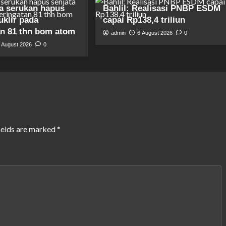
a serukan hapus
Bahlil: Realisasi PNBP ESDM
uklir pada
capai Rp138,4 triliun
an 81 thn bom atom
admin
6 August 2026
0
 August 2026
0
ields are marked
*