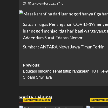
2 November 2021
0
Satuan Tugas Penanganan COVID-19 menyesua
luar negeri menjadi tiga hari bagi warga yang
Addendum Surat Edaran Nomor …
Sumber : ANTARA News Jawa Timur Terkini
Previous:
Edukasi bincang sehat tutup rangkaian HUT Ke-
Siloam Sriwijaya
Berita Lainnya
SurabayaMedia.com
SurabayaMe