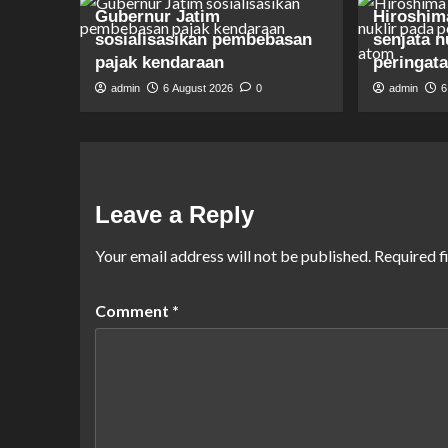
Gubernur Jatim
Hiroshim
sosialisasikan pembebasan
senjata n
pajak kendaraan
peringat
admin
6 August 2026
0
admin
6
Leave a Reply
Your email address will not be published.
Required f
Comment
*