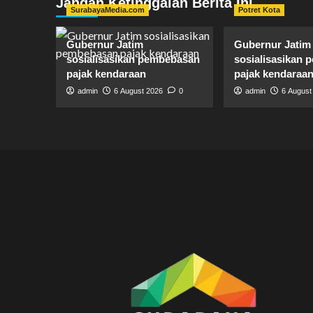
Jangan Ketinggalan Berita Ini
SurabayaMedia.com
Potret Kota
Gubernur Jatim
Gubernur Jatim
sosialisasikan pembebasan
sosialisasikan
pajak kendaraan
pajak kendaraa
admin
6 August 2026
0
admin
6 August