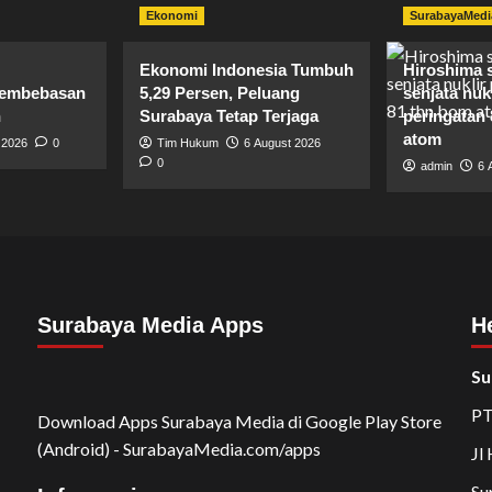
Ekonomi
SurabayaMedi
Ekonomi Indonesia Tumbuh
Hiroshima 
 pembebasan
5,29 Persen, Peluang
senjata nuk
n
Surabaya Tetap Terjaga
peringatan
atom
 2026
0
Tim Hukum
6 August 2026
0
admin
6 
Surabaya Media Apps
H
Su
PT
Download Apps Surabaya Media di Google Play Store
(Android) - SurabayaMedia.com/apps
Jl
Su