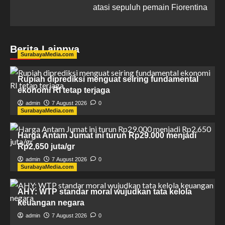
atasi sepuluh pemain Fiorentina
Berita Lainnya
SurabayaMedia.com
Rupiah diprediksi menguat seiring fundamental
ekonomi RI tetap terjaga
admin
7 August 2026
0
SurabayaMedia.com
Harga Antam Jumat ini turun Rp29.000 menjadi
Rp2,650 juta/gr
admin
7 August 2026
0
SurabayaMedia.com
AHY: WTP standar moral wujudkan tata kelola
keuangan negara
admin
7 August 2026
0