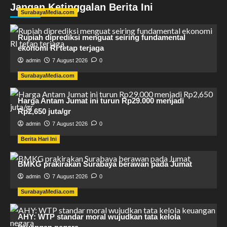
Jangan Ketinggalan Berita Ini
SurabayaMedia.com
Rupiah diprediksi menguat seiring fundamental
ekonomi RI tetap terjaga
admin
7 August 2026
0
SurabayaMedia.com
Harga Antam Jumat ini turun Rp29.000 menjadi
Rp2,650 juta/gr
admin
7 August 2026
0
Berita Hari Ini
BMKG prakirakan Surabaya berawan pada Jumat
admin
7 August 2026
0
SurabayaMedia.com
AHY: WTP standar moral wujudkan tata kelola