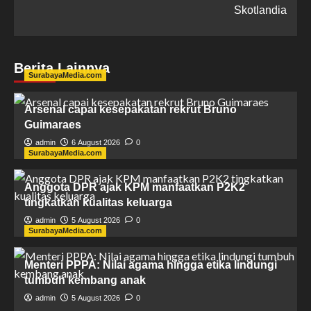
Skotlandia
Berita Lainnya
SurabayaMedia.com
Arsenal capai kesepakatan rekrut Bruno
Guimaraes
admin
6 August 2026
0
SurabayaMedia.com
Anggota DPR ajak KPM manfaatkan P2K2
tingkatkan kualitas keluarga
admin
5 August 2026
0
SurabayaMedia.com
Menteri PPPA: Nilai agama hingga etika lindungi
tumbuh kembang anak
admin
5 August 2026
0