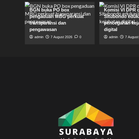
BGN buka PO box
Komisi VI DPR 
pengaduan MBG perkuat
Situbondo eduk
transparansi dan
pencegahan kej
pengawasan
digital
admin
7 August 2026
0
admin
7 August