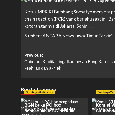
Ketua MPR RI Bambang Soesatyo meminta pem
chain reaction (PCR) yang berlaku saat ini. 
keterangannya di Jakarta, Senin, …
Sumber : ANTARA News Jawa Timur Terkini
Previous:
Gubernur Khofifah ingatkan pesan Bung Karno so
keahlian dan akhlak
Berita Lainnya
SurabayaMedia.com
SurabayaMe
BGN buka PO box
Komisi V
pengaduan MBG perkuat
Situbond