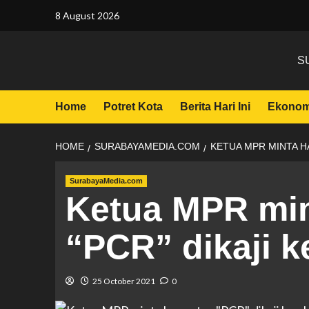
8 August 2026
S
Home
Potret Kota
Berita Hari Ini
Ekonom
HOME
SURABAYAMEDIA.COM
KETUA MPR MINTA HA
SurabayaMedia.com
Ketua MPR min
“PCR” dikaji k
25 October 2021
0