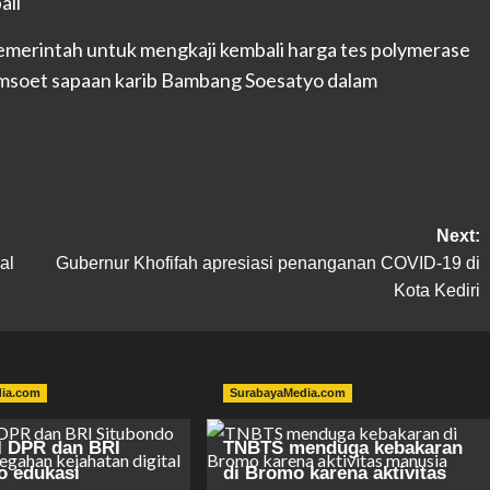
erintah untuk mengkaji kembali harga tes polymerase
Bamsoet sapaan karib Bambang Soesatyo dalam
Next:
al
Gubernur Khofifah apresiasi penanganan COVID-19 di
Kota Kediri
dia.com
SurabayaMedia.com
I DPR dan BRI
TNBTS menduga kebakaran
o edukasi
di Bromo karena aktivitas