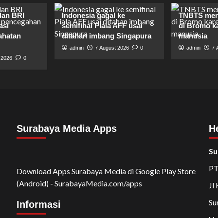
dan BRI
Indonesia gagal ke
TNBTS men
asi
semifinal Piala AFF usai
di Bromo ka
ahatan
ditahan imbang Singapura
manusia
admin
7 August 2026
0
admin
7 
 2026
0
Surabaya Media Apps
H
Su
PT
Download Apps Surabaya Media di Google Play Store
(Android) - SurabayaMedia.com/apps
Jl
Su
Informasi