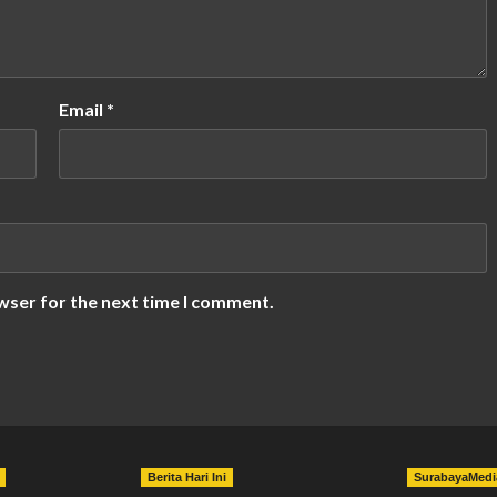
Email
*
wser for the next time I comment.
Berita Hari Ini
SurabayaMedi