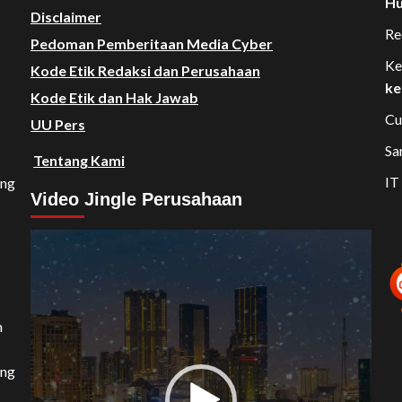
Hu
Disclaimer
Re
Pedoman Pemberitaan Media Cyber
Ke
Kode Etik Redaksi dan Perusahaan
ke
Kode Etik dan Hak Jawab
Cu
UU Pers
Sa
Tentang Kami
IT
ang
Video Jingle Perusahaan
Video
Player
n
ang