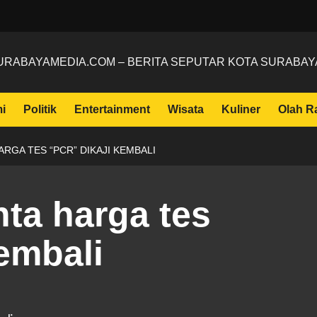
URABAYAMEDIA.COM – BERITA SEPUTAR KOTA SURABAY
i
Politik
Entertainment
Wisata
Kuliner
Olah R
RGA TES “PCR” DIKAJI KEMBALI
ta harga tes
embali