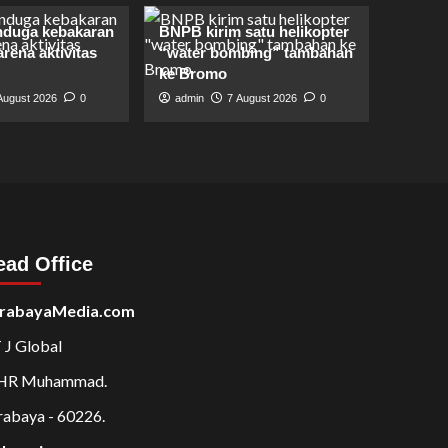
duga kebakaran
BNPB kirim satu helikopter
rena aktivitas
“water bombing” tambahan
ke Bromo
August 2026
0
admin
7 August 2026
0
ead Office
rabayaMedia.com
 J Global
 HR Muhammad.
rabaya - 60226.