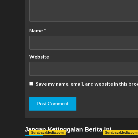
Name
*
Website
Save my name, email, and website in this bro
Jangan Ketinggalan Berita Ini
SurabayaMedia.com
SurabayaMedia.com