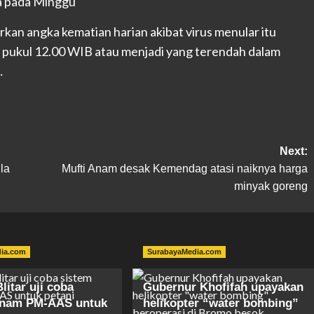
n angka kematian harian akibat virus menular itu
 pukul 12.00 WIB atau menjadi yang terendah dalam
…
Next:
la
Mufti Anam desak Kemendag atasi naiknya harga
minyak goreng
dia.com
SurabayaMedia.com
itar uji coba
Gubernur Khofifah upayakan
anam PM-AAS untuk
helikopter “water bombing”