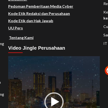
Re
Pedoman Pemberitaan Media Cyber
Ke
Kode Etik Redaksi dan Perusahaan
ke
Kode Etik dan Hak Jawab
Cu
UU Pers
Sa
Tentang Kami
IT
ang
Video Jingle Perusahaan
Video
Player
n
ang