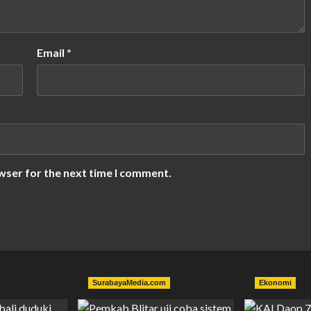
Email
*
wser for the next time I comment.
SurabayaMedia.com
Ekonomi