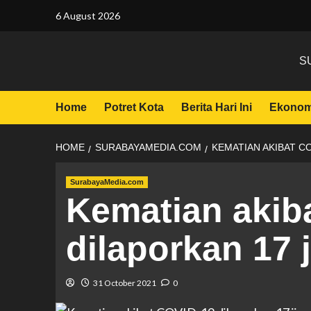
6 August 2026
S
Home
Potret Kota
Berita Hari Ini
Ekonom
HOME
SURABAYAMEDIA.COM
KEMATIAN AKIBAT C
SurabayaMedia.com
Kematian akib
dilaporkan 17
31 October 2021
0