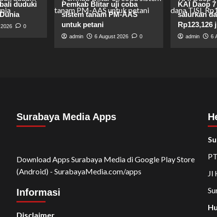
bali duduki
Pemkab Blitar uji coba
KAI Daop 7
 Dunia
sistem tanam PM-AAS
salurkan d
untuk petani
Rp123,126 j
 2026
0
admin
6 August 2026
0
admin
6 
Surabaya Media Apps
H
Su
PT
Download Apps Surabaya Media di Google Play Store
(Android) - SurabayaMedia.com/apps
Jl
Su
Informasi
Hu
Disclaimer