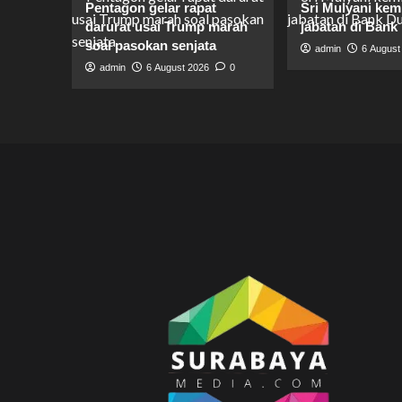
Pentagon gelar rapat
Sri Mulyani kem
darurat usai Trump marah
jabatan di Bank
soal pasokan senjata
admin
6 August
admin
6 August 2026
0