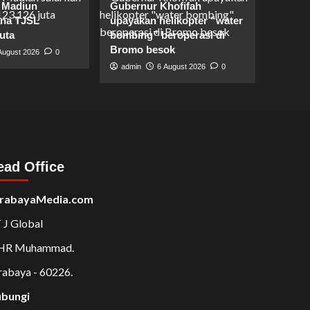
 Madiun
Gubernur Khofifah
ana TJSL
upayakan helikopter “water
uta
bombing” beroperasi di
Bromo besok
August 2026
0
admin
6 August 2026
0
ead Office
rabayaMedia.com
 J Global
 HR Muhammad.
rabaya - 60226.
bungi