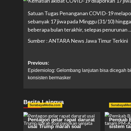
Satuan Tugas Penanganan COVID-19 melaporka
sebanyak 17 jiwa pada Minggu (31/10) hingga
beberapa bulan terakhir, selepas penurunan 
Sumber : ANTARA News Jawa Timur Terkini
Previous:
Epidemiolog: Gelombang lanjutan bisa dicegah bi
konsisten bermasker
Berita Lainnya
SurabayaMedia.com
SurabayaMe
Pentagon gelar rapat darurat
Pemkab Bl
usai Trump marah soal
sistem t