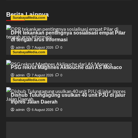
Berita Lainnya
SurabayaMedia.com
DPR tekankan pentingnya sosialisasi empat Pilar
di tengah arus informasi
admin
7 August 2026
0
SurabayaMedia.com
PSG rekrut Maghnes Akliouche dari AS Monaco
admin
7 August 2026
0
SurabayaMedia.com
Dishub Tulungagung usulkan 40 unit PJU di jalur
Inpres Jalan Daerah
admin
6 August 2026
0