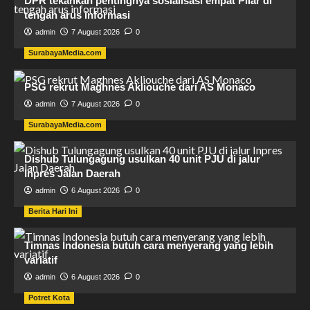
DPR tekankan pentingnya sosialisasi empat Pilar di
tengah arus informasi
admin
7 August 2026
0
SurabayaMedia.com
PSG rekrut Maghnes Akliouche dari AS Monaco
admin
7 August 2026
0
SurabayaMedia.com
Dishub Tulungagung usulkan 40 unit PJU di jalur
Inpres Jalan Daerah
admin
6 August 2026
0
Berita Hari Ini
Timnas Indonesia butuh cara menyerang yang lebih
variatif
admin
6 August 2026
0
Potret Kota