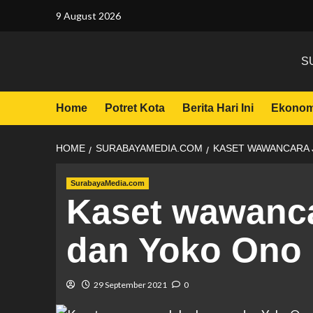
9 August 2026
S
Home
Potret Kota
Berita Hari Ini
Ekonom
HOME
SURABAYAMEDIA.COM
KASET WAWANCARA 
SurabayaMedia.com
Kaset wawanc
dan Yoko Ono 
29 September 2021
0