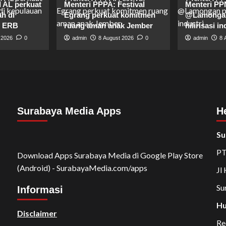
I AL perkuat
Menteri PPPA: Festival
Menteri PPN
ah di
Egrang perkuat komitmen
@Lamongan
t ERB
ruang aman anak Jember
hilirisasi in
 2026
0
admin
8 August 2026
0
admin
8 
Surabaya Media Apps
H
Su
PT
Download Apps Surabaya Media di Google Play Store
(Android) - SurabayaMedia.com/apps
Jl
Su
Informasi
Hu
Disclaimer
Re