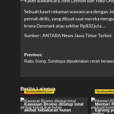
Sebuah kaset rekaman wawancara dengan Joh
pernah dirilis, yang dibuat saat mereka meng
krona Denmark atau sekitar Rp832 juta …
Sumber : ANTARA News Jawa Timur Terkini
Previous:
Rabu Siang, Surabaya diprakirakan cerah beraw
Berita Lainnya
SurabayaMedia.com
SurabayaMe
Kawasan Bromo ditutup total
Menteri P
akibat kebakaran hutan
Egrang p