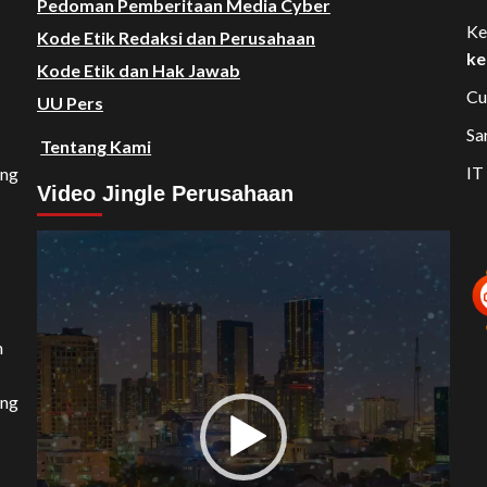
Pedoman Pemberitaan Media Cyber
Ke
Kode Etik Redaksi dan Perusahaan
ke
Kode Etik dan Hak Jawab
Cu
UU Pers
Sa
Tentang Kami
IT
ang
Video Jingle Perusahaan
Video
Player
n
ang