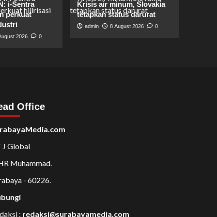
: i-Sentra
Krisis air minum, Slovakia
 perkuat
tetapkan status darurat
dustri
admin
8 August 2026
0
August 2026
0
ead Office
rabayaMedia.com
 J Global
 HR Muhammad.
rabaya - 60226.
bungi
daksi :
redaksi@surabayamedia.com