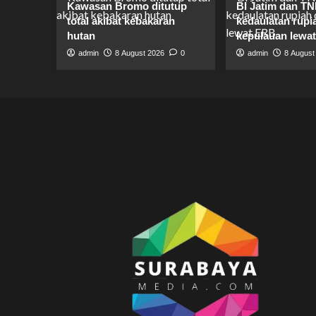
Kawasan Bromo ditutup
BI Jatim dan TN
total akibat kebakaran
kedaulatan rupi
hutan
kepulauan lewa
admin
8 August 2026
0
admin
8 August