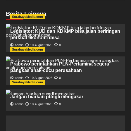
Berita Lainnya
SurabayaMedia.com
Legislator: KUD dan KDKMP bisa jalan beriringan
perkuat ekonomi desa
admin
10 August 2026
0
SurabayaMedia.com
Prabowo perintahkan PLN-Pertamina segera
pangkas anak-cucu perusahaan
admin
10 August 2026
0
SurabayaMedia.com
Jangan biarkan pungli mengakar
admin
10 August 2026
0