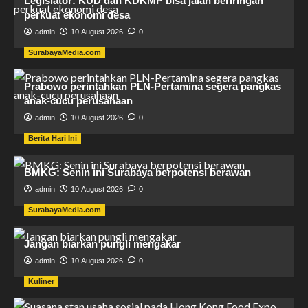
Legislator: KUD dan KDKMP bisa jalan beriringan
perkuat ekonomi desa
admin
10 August 2026
0
SurabayaMedia.com
Prabowo perintahkan PLN-Pertamina segera pangkas
anak-cucu perusahaan
admin
10 August 2026
0
Berita Hari Ini
BMKG: Senin ini Surabaya berpotensi berawan
admin
10 August 2026
0
SurabayaMedia.com
Jangan biarkan pungli mengakar
admin
10 August 2026
0
Kuliner