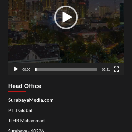
00:00
02:31
Head Office
SurabayaMedia.com
PT J Global
Jl HR Muhammad.
Surabaya - 60226.