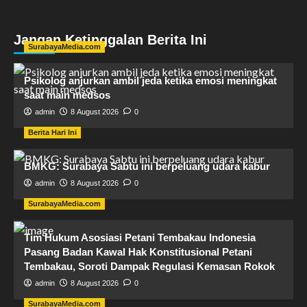
Jangan Ketinggalan Berita Ini
SurabayaMedia.com
Psikolog anjurkan ambil jeda ketika emosi meningkat
saat main medsos
admin
8 August 2026
0
Berita Hari Ini
BMKG: Surabaya Sabtu ini berpeluang udara kabur
admin
8 August 2026
0
SurabayaMedia.com
Tim Hukum ​Asosiasi Petani Tembakau Indonesia
Pasang Badan Kawal Hak Konstitusional Petani
Tembakau, Soroti Dampak Regulasi Kemasan Rokok
admin
8 August 2026
0
SurabayaMedia.com