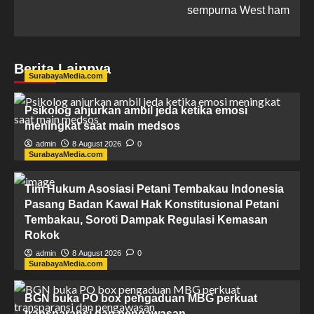
sempurna West ham
Berita Lainnya
SurabayaMedia.com
Psikolog anjurkan ambil jeda ketika emosi
meningkat saat main medsos
admin
8 August 2026
0
SurabayaMedia.com
Tim Hukum ​Asosiasi Petani Tembakau Indonesia
Pasang Badan Kawal Hak Konstitusional Petani
Tembakau, Soroti Dampak Regulasi Kemasan
Rokok
admin
8 August 2026
0
SurabayaMedia.com
BGN buka PO box pengaduan MBG perkuat
transparansi dan pengawasan