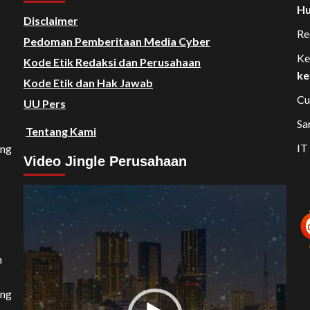
Hu
Disclaimer
Re
Pedoman Pemberitaan Media Cyber
Ke
Kode Etik Redaksi dan Perusahaan
ke
Kode Etik dan Hak Jawab
Cu
UU Pers
Sa
Tentang Kami
IT
ang
Video Jingle Perusahaan
Video
Player
n
ang