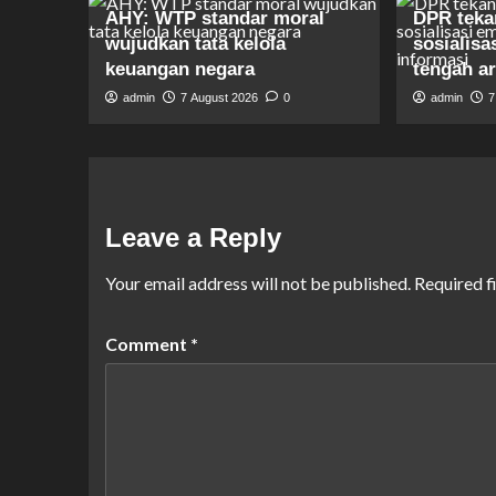
AHY: WTP standar moral
DPR teka
wujudkan tata kelola
sosialisa
keuangan negara
tengah a
admin
7 August 2026
0
admin
7
Leave a Reply
Your email address will not be published.
Required f
Comment
*