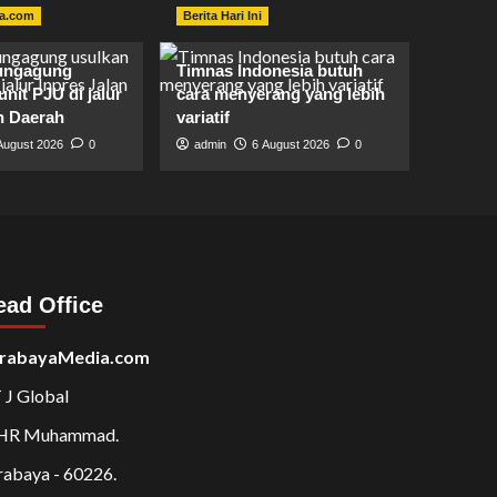
a.com
Berita Hari Ini
ungagung
Timnas Indonesia butuh
unit PJU di jalur
cara menyerang yang lebih
n Daerah
variatif
August 2026
0
admin
6 August 2026
0
ead Office
rabayaMedia.com
 J Global
 HR Muhammad.
rabaya - 60226.