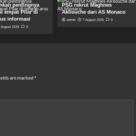
nkan pentingnya
PSG rekrut Maghnes
si empat Pilar di
Akliouche dari AS Monaco
rus informasi
admin
7 August 2026
0
 August 2026
0
ields are marked
*