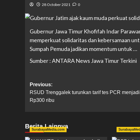
28 October 2021
0
Gubernur Jawa Timur Khofifah Indar Parawa
memperkuat solidaritas dan kebersamaan unt
Sumpah Pemuda jadikan momentum untuk …
Sumber : ANTARA News Jawa Timur Terkini
Previous:
RSUD Trenggalek turunkan tarif tes PCR menjadi
Rp300 ribu
Berita Lainnya
SurabayaMedia.com
SurabayaMe