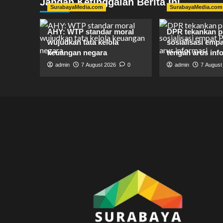
Jangan Ketinggalan Berita Ini
SurabayaMedia.com
SurabayaMedia.com
AHY: WTP standar moral
DPR tekankan p
wujudkan tata kelola
sosialisasi empat
keuangan negara
tengah arus inf
admin
7 August 2026
0
admin
7 August