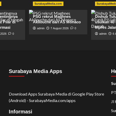
SurabayaMedia.com
SurabayaMedi
entingnya
PSG rekrut Maghnes
Dishub Tul
 Pilar di
Akliouche dari AS Monaco
usulkan 40 
ormasi
Inpres Jala
admin
7 August 2026
0
 2026
0
admin
6 
Surabaya Media Apps
H
Su
PT
Download Apps Surabaya Media di Google Play Store
(Android) - SurabayaMedia.com/apps
Jl
Su
Informasi