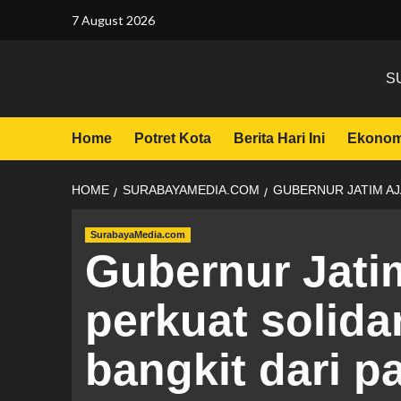
7 August 2026
S
Home
Potret Kota
Berita Hari Ini
Ekonom
HOME
SURABAYAMEDIA.COM
GUBERNUR JATIM AJ
SurabayaMedia.com
Gubernur Jati
perkuat solida
bangkit dari 