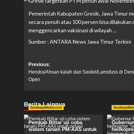
Pemerintah Kabupaten Gresik, Jawa Timur m
secara penuh atau 100 persen bisa dilakukan
menggencarkan vaksinasi di wilayah …
Sumber : ANTARA News Jawa Timur Terkini
Previous:
Hendra/Ahsan kalah dari Seidel/Lamsfuss di De
Open
Berita Lainnya
SurabayaMedia.com
SurabayaMe
Pemkab Blitar uji coba
Gubernur
sistem tanam PM-AAS untuk
helikopt