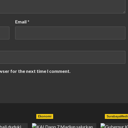
Email
*
wser for the next time I comment.
Ekonomi
SurabayaMedi