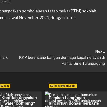
enargetkan pembelajaran tatap muka (PTM) sekolah
 mulai awal November 2021, dengan terus
Next:
nmark
KKP berencana bangun dermaga kapal nelayan di
Pantai Sine Tulungagung
dia.com
SurabayaMedia.com
 Khofifah upayakan
Pemkab Lamongan
er “water bombing”
luncurkan donasi berbasis