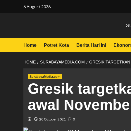
6 August 2026
S
Home
Potret Kota
Berita Hari Ini
Ekonom
HOME
SURABAYAMEDIA.COM
GRESIK TARGETKAN
SurabayaMedia.com
Gresik target
awal Novembe
20 October 2021
0