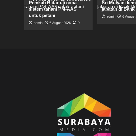
Pemkab Blitar uji coba
Sri Mulyani kem
sistem tanam PM-AAS
jabatan di Bank
untuk petani
admin
6 August
admin
6 August 2026
0