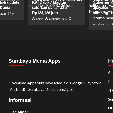
bali duduki
KAI Daop 7 Madiun
Gubernur K
 Dunia
salurkan dana TJSL
upayakan he
Rp123,126 juta
bombing” b
 2026
0
Bromo bes
admin
6 August 2026
0
admin
6 
Surabaya Media Apps
H
Su
PT
Download Apps Surabaya Media di Google Play Store
(Android) - SurabayaMedia.com/apps
Jl
Su
Informasi
Hu
Disclaimer