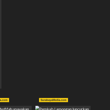
a.com
SurabayaMedia.com