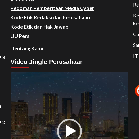
Re
Pedoman Pemberitaan Media Cyber
Ke
Kode Etik Redaksi dan Perusahaan
ke
Kode Etik dan Hak Jawab
Cu
UU Pers
Sa
Tentang Kami
IT
ang
Video Jingle Perusahaan
Video
Player
n
ang