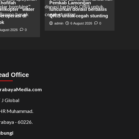
hofifah
Pemkab Lamongan
likopter “water
luncurkan donasi berbasis
eroperasi di
QRIS untuk cegah stunting
ok
admin
6 August 2026
0
August 2026
0
ead Office
rabayaMedia.com
 J Global
 HR Muhammad.
rabaya - 60226.
bungi