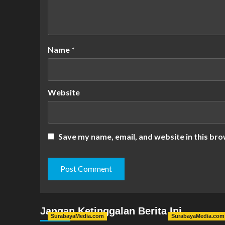
Name
*
Website
Save my name, email, and website in this bro
Jangan Ketinggalan Berita Ini
SurabayaMedia.com
SurabayaMedia.com