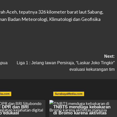
 Aceh, tepatnya 326 kilometer barat laut Sabang,
aman Badan Meteorologi, Klimatologi dan Geofisika
Next:
apua
Liga 1 : Jelang lawan Persiraja, “Laskar Joko Tingkir”
evaluasi kekurangan tim
dia.com
SurabayaMedia.com
I DPR dan BRI
TNBTS menduga kebakaran
o edukasi
di Bromo karena aktivitas