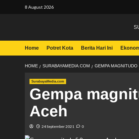
8 August 2026
S
Home
Potret Kota
Berita Hari Ini
Ekonom
HOME
SURABAYAMEDIA.COM
GEMPA MAGNITUDO 
SurabayaMedia.com
Gempa magnit
Aceh
24 September 2021
0