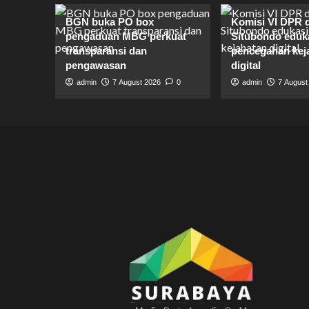
BGN buka PO box
Komisi VI DPR 
pengaduan MBG perkuat
Situbondo eduk
transparansi dan
pencegahan kej
pengawasan
digital
admin
7 August 2026
0
admin
7 August