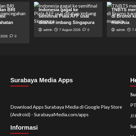
dan BRI
Indonesia gagal ke
TNBTS men
asi
semifinal Piala AFF usai
di Bromo ka
ahatan
ditahan imbang Singapura
manusia
admin
7 August 2026
0
admin
7 
 2026
0
Surabaya Media Apps
H
Su
PT
Download Apps Surabaya Media di Google Play Store
(Android) - SurabayaMedia.com/apps
Jl
Su
Informasi