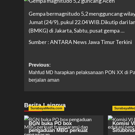
Gempa bermagnitudo 5,2 mengguncang wilayah
Jumat (24/9), pukul 22.04 WIB.Dikutip dari l
(BMKG) di Jakarta, Sabtu, pusat gempa …
Sumber : ANTARA News Jawa Timur Terkini
Previous:
Mahfud MD harapkan pelaksanaan PON XX di P
berjalan aman
Berita Lainnya
SurabayaMedia.com
SurabayaMe
BGN buka PO box
Komisi V
pengaduan MBG perkuat
Situbond