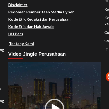
Hu
Disclaimer
Re
Pedoman Pemberitaan Media Cyber
Ke
Kode Etik Redaksi dan Perusahaan
ke
Kode Etik dan Hak Jawab
Cu
UU Pers
Sa
Tentang Kami
IT
ang
Video Jingle Perusahaan
Video
Player
n
ang