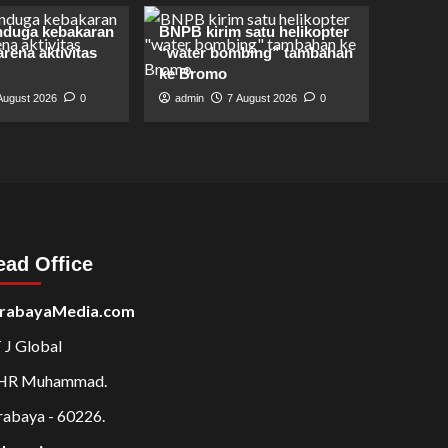
duga kebakaran
BNPB kirim satu helikopter
rena aktivitas
“water bombing” tambahan
ke Bromo
August 2026
0
admin
7 August 2026
0
ead Office
rabayaMedia.com
 J Global
 HR Muhammad.
rabaya - 60226.