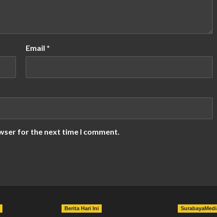
Email
*
wser for the next time I comment.
Berita Hari Ini
SurabayaMedi