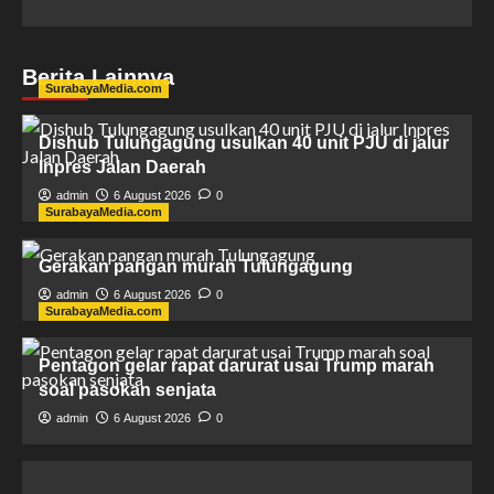
Berita Lainnya
SurabayaMedia.com
Dishub Tulungagung usulkan 40 unit PJU di jalur
Inpres Jalan Daerah
admin
6 August 2026
0
SurabayaMedia.com
Gerakan pangan murah Tulungagung
admin
6 August 2026
0
SurabayaMedia.com
Pentagon gelar rapat darurat usai Trump marah
soal pasokan senjata
admin
6 August 2026
0