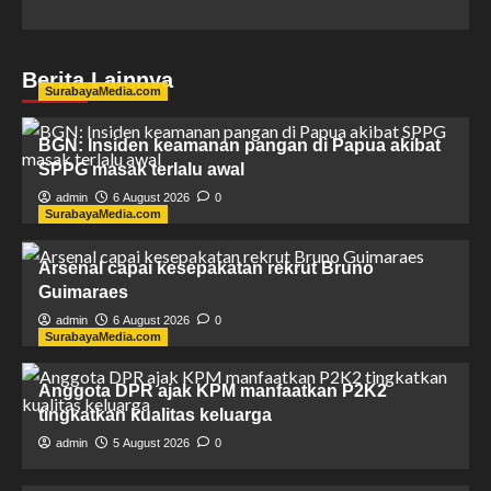
Berita Lainnya
SurabayaMedia.com
BGN: Insiden keamanan pangan di Papua akibat
SPPG masak terlalu awal
admin
6 August 2026
0
SurabayaMedia.com
Arsenal capai kesepakatan rekrut Bruno
Guimaraes
admin
6 August 2026
0
SurabayaMedia.com
Anggota DPR ajak KPM manfaatkan P2K2
tingkatkan kualitas keluarga
admin
5 August 2026
0